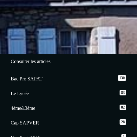
Consulter les articles
130
Bac Pro SAPAT
83
Le Lycée
82
4ème&3ème
28
Cap SAPVER
1