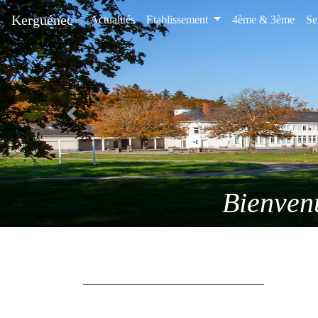
Kerguénec
Actualités
Etablissement
4ème & 3ème
Se
Previous
Nos formations: 4ème & 3èm
Bienvenu