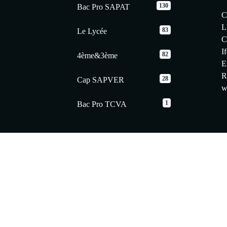
130
Bac Pro SAPAT
C
L
83
Le Lycée
C
I
82
4ème&3ème
E
R
28
Cap SAPVER
w
1
Bac Pro TCVA