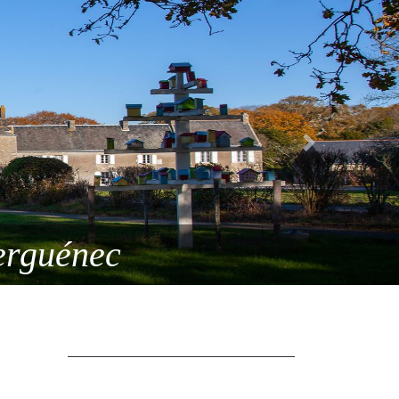
Next
Bac pro TCVA - CAP SAPVER .
Kerguénec