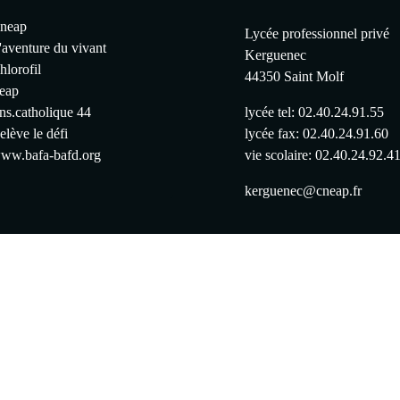
neap
Lycée professionnel privé
'aventure du vivant
Kerguenec
hlorofil
44350 Saint Molf
feap
ns.catholique 44
lycée tel: 02.40.24.91.55
elève le défi
lycée fax: 02.40.24.91.60
ww.bafa-bafd.org
vie scolaire: 02.40.24.92.4
kerguenec@cneap.fr