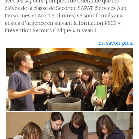
avec les sapeurs-pompiers de Guérande que les
élèves de la classe de Seconde SAPAT (Services Aux
Personnes et Aux Territoires) se sont formés aux
gestes d’urgence en suivant la formation PSC1 «
Prévention Secours Civique » niveau 1 ...
En savoir plus...