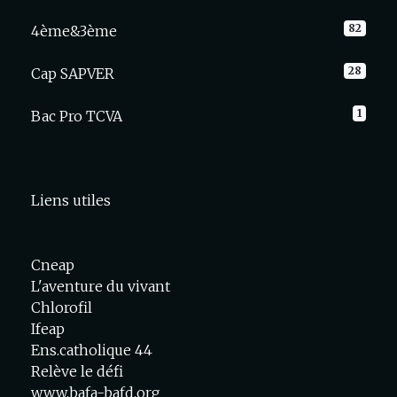
82
4ème&3ème
28
Cap SAPVER
1
Bac Pro TCVA
Liens utiles
Cneap
L'aventure du vivant
Chlorofil
Ifeap
Ens.catholique 44
Relève le défi
www.bafa-bafd.org