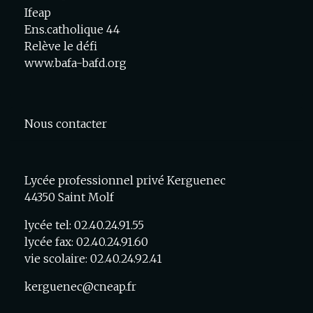
Ifeap
Ens.catholique 44
Relève le défi
www.bafa-bafd.org
Nous contacter
Lycée professionnel privé Kerguenec
44350 Saint Molf
lycée tel: 02.40.24.91.55
lycée fax: 02.40.24.91.60
vie scolaire: 02.40.24.92.41
kerguenec@cneap.fr