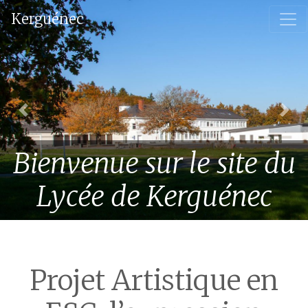
Kerguénec
Nos formations: 4ème & 3ème
Previous
Nex
Professionnelle - Bac pro
Bienvenue sur le site du
SAPAT - Bac pro TCVA - CAP
SAPVER .
Lycée de Kerguénec
Projet Artistique en