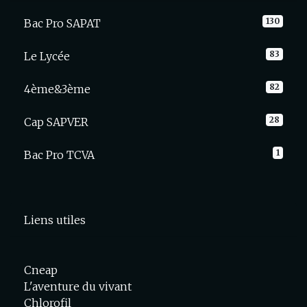
130
Bac Pro SAPAT
83
Le Lycée
82
4ème&3ème
28
Cap SAPVER
1
Bac Pro TCVA
Liens utiles
Cneap
L'aventure du vivant
Chlorofil