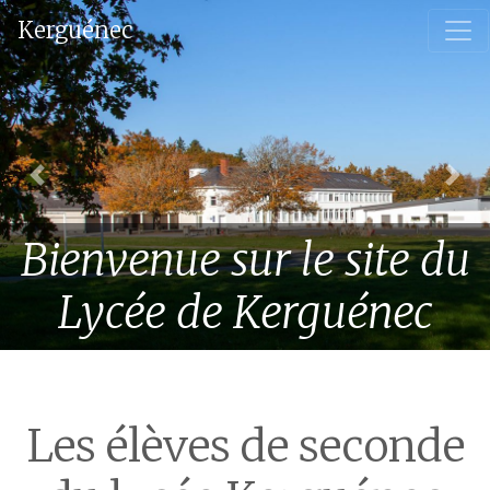
Kerguénec
Nos formations: 4ème & 3ème
Previous
Nex
Professionnelle - Bac pro
Bienvenue sur le site du
SAPAT - Bac pro TCVA - CAP
SAPVER .
Lycée de Kerguénec
Les élèves de seconde