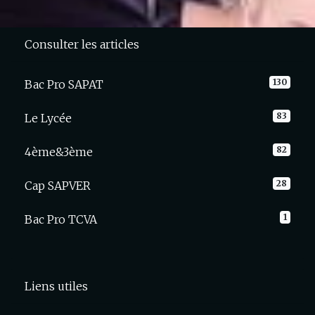
Consulter les articles
130
Bac Pro SAPAT
83
Le Lycée
82
4ème&3ème
28
Cap SAPVER
1
Bac Pro TCVA
Liens utiles