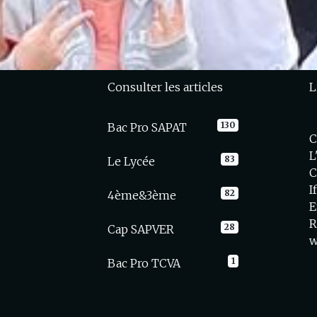
Consulter les articles
L
130
Bac Pro SAPAT
C
L
83
Le Lycée
C
I
82
4ème&3ème
E
R
28
Cap SAPVER
w
1
Bac Pro TCVA