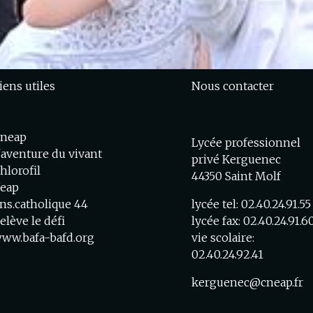
iens utiles
Nous contacter
neap
Lycée professionnel
'aventure du vivant
privé Kerguenec
hlorofil
44350 Saint Molf
feap
ns.catholique 44
lycée tel: 02.40.24.91.55
elève le défi
lycée fax: 02.40.24.91.6
ww.bafa-bafd.org
vie scolaire:
02.40.24.92.41
kerguenec@cneap.fr